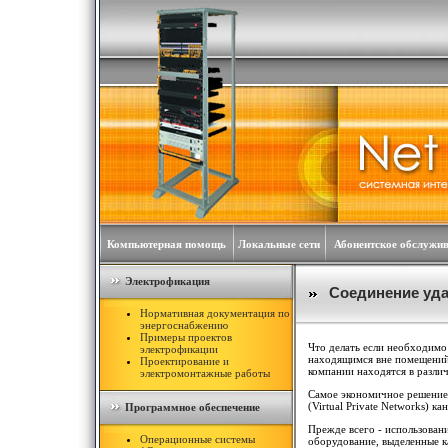
Компьютерная помощь
Локальные сети
Абонентское обслужи
Электрофикация
Соединение уд
Нормативная документация по
энергоснабжению
Примеры проектов
Что делать если необходим
электрофикации
находящимся вне помещений
Проектирование и
компании находятся в различ
электромонтажные работы
Самое экономичное решение 
(Virtual Private Networks) ка
Программное обеспечение
Прежде всего - использован
Операционные системы
оборудование, выделенные 