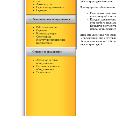
1С
инфраструктуры компании.
Антивирусы
Офисные приложения
Преимущества объединения 
Серверы
Офисы компании сое
информацией и орга
Компьютерное оборудование
Каждый зарегистриро
сеть любого филиал
Передача документа
Рабочие станции
факсу, курьерской 
Серверы
Комплектующие
Итак, Вы уверенны, что Ваше
Оргтехника
непрофильный вид деятельно
Ноутбуки (переносные
обширными знаниями о боль
компьютеры)
инфраструктурой.
Сетевое оборудование
Активное сетевое
оборудование
Пассивное сетевое
оборудование
Телефония