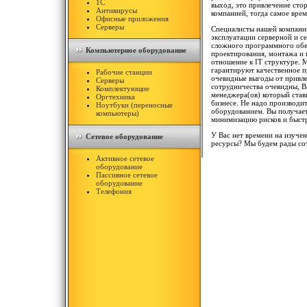
1С
выход, это привлечение сто
Антивирусы
компанией, тогда самое врем
Офисные приложения
Серверы
Специалисты нашей компани
эксплуатации серверной и с
сложного программного обес
Компьютерное оборудование
проектирования, монтажа и
отношение к IT структуре. 
гарантируют качественное п
Рабочие станции
очевидные выгоды от привле
Серверы
сотрудничества очевидны, В
Комплектующие
менеджера(ов) который став
Оргтехника
бизнесе. Не надо производи
Ноутбуки (переносные
оборудованием. Вы получает
компьютеры)
минимизацию рисков и быст
У Вас нет времени на изуче
Сетевое оборудование
ресурсы? Мы будем рады со
Активное сетевое
оборудование
Пассивное сетевое
оборудование
Телефония