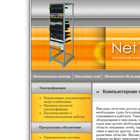
Компьютерная помощь
Локальные сети
Абонентское обслужи
Электрофикация
Компьютерная
Нормативная документация по
энергоснабжению
Примеры проектов
Вам надо получить доступ д
электрофикации
необходимо сдать бухгалтер
Проектирование и
отказываются работать. Така
электромонтажные работы
оборудования и персонала, о
тогда вам срочно необходим
Программное обеспечение
области локальных сетей, с
связи и многих других. Для
различных областях. Вполне
Операционные системы
реакции на форс-мажорные о