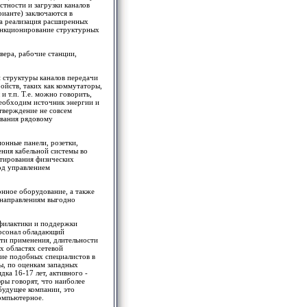
стности и загрузки каналов
рианте) заключаются в
на реализация расширенных
функционирование структурных
вера, рабочие станции,
й структуры каналов передачи
ойств, таких как коммутаторы,
 т.п. Т.е. можно говорить,
необходим источник энергии и
утверждение не совсем
ования рядовому
онные панели, розетки,
нения кабельной системы во
стирования физических
од управлением
онное оборудование, а также
 направлениям выгодно
офилактики и поддержки
ерсонал обладающий
ти применения, длительности
х областях сетевой
ние подобных специалистов в
ы, по оценкам западных
ка 16-17 лет, активного -
фры говорят, что наиболее
будущее компании, это
компьютерное.