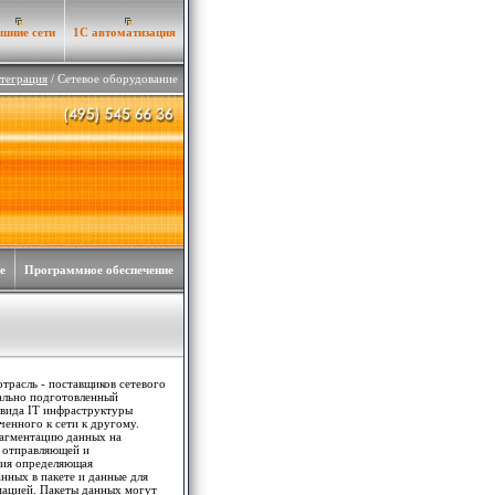
шние сети
1С автоматизация
теграция
/ Сетевое оборудование
е
Программное обеспечение
трасль - поставщиков сетевого
иально подготовленный
 вида IT инфраструктуры
енного к сети к другому.
рагментацию данных на
с отправляющей и
ция определяющая
нных в пакете и данные для
мацией. Пакеты данных могут