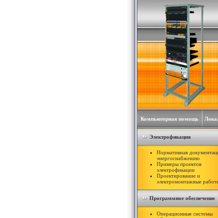
Компьютерная помощь
Лока
Электрофикация
Нормативная документац
энергоснабжению
Примеры проектов
электрофикации
Проектирование и
электромонтажные работ
Программное обеспечение
Операционные системы