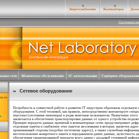
Энергоснабжение
Компьютеры
Дома
Cистемная ин
льные сети
Абонентское обслуживание
1С автоматизация
Серверное оборудовани
Сетевое оборудование
ия по
Потребность в совместной работе и развитие IT индустрии образовала отдельную о
оборудования. С этой техникой, как правило, непосредственно контактирует спец
персонал (системные инженеры) и редко конечные пользователи. Назначение этого
ы
заключается в обеспечении транспортировки данных от одного устройства подключ
Принцип передачи данных принятый в компьютерных сетях предусматривает деф
отдельные пакеты и снабжение этих пакетов заголовками в которых заключен адре
принимающей стороны (подобно почтовому адресу), а также служебная информа
местоположение конкретного пакета в передаваемом дампе данных, целостность да
обеспечения гарантированной передачи всего дампа с досылкой утерянной инфор