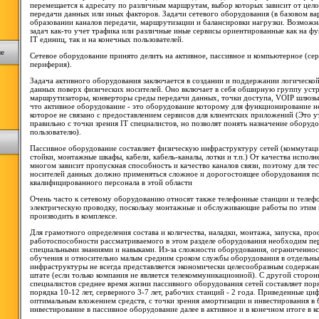
перемещается к адресату по различным маршрутам, выбор которых зависит от цело
передачи данных или иных факторов. Задачи сетевого оборудования (в базовом ва
образовании каналов передачи, маршрутизации и балансировки нагрузки. Возмож
задач как-то учет трафика или различные иные сервисы ориентированные как на 
IT единиц, так и на конечных пользователей.
ие
Сетевое оборудование принято делить на активное, пассивное и компьютерное (сер
периферия).
Задача активного оборудования заключается в создании и поддержании логическо
данных поверх физических носителей. Оно включает в себя обширную группу устр
маршрутизаторы, конверторы среды передачи данных, точки доступа, VOIP шлюзы и
что активное оборудование - это оборудование которому для функционирование 
которое не связано с предоставлением сервисов для клиентских приложений (Это 
правильно с точки зрения IT специалистов, но позволят понять назначение оборуд
пользователю).
Пассивное оборудование составляет физическую инфраструктуру сетей (коммутаци
стойки, монтажные шкафы, кабели, кабель-каналы, лотки и т.п.) От качества испол
многом зависит пропускная способность и качество каналов связи, поэтому для те
носителей данных должно применяться сложное и дорогостоящее оборудования п
квалифицированного персонала в этой области
Очень часто к сетевому оборудованию относят также телефонные станции и телеф
электрическую проводку, поскольку монтажные и обслуживающие работы по этим
производить в комплексе.
Для грамотного определения состава и количества, наладки, монтажа, запуска, пр
работоспособности рассматриваемого в этом разделе оборудования необходим п
специальными знаниями и навыками. Из-за сложности оборудования, ограниченнос
обучения и относительно малым средним сроком службы оборудования в отдельны
инфраструктуры не всегда представляется экономически целесообразным содержа
штате (если только компания не является телекоммуникационной). С другой сторон
специалистов среднее время жизни пассивного оборудования сетей составляет поряд
порядка 10-12 лет, серверного 3-7 лет, рабочих станций - 2 года. Приведенные ци
оптимальным вложением средств, с точки зрения амортизации и инвестирования в 
инвестирование в пассивное оборудование далее в активное и в конечном итоге в 